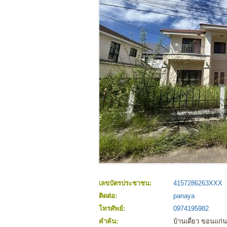
เลขบัตรประชาชน:
4157286263XXX
ติดต่อ:
panaya
โทรศัพย์:
0974195982
คำค้น:
บ้านเดี่ยว ขอนแก่น