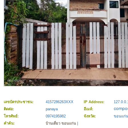
เลขบัตรประชาชน:
4157286263XXX
IP Address:
127.0.0.
ติดต่อ:
panaya
อีเมล์:
โทรศัพย์:
0974195982
จังหวัด:
ขอนแก่
คำค้น:
บ้านเดี่ยว ขอนแก่น
|