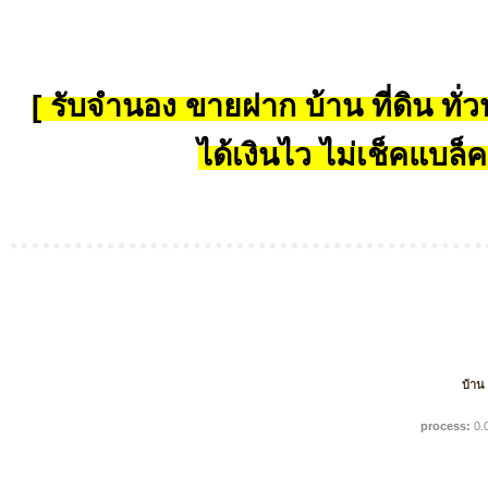
[ รับจำนอง ขายฝาก บ้าน ที่ดิน ทั่วป
ได้เงินไว ไม่เช็คแบล็ค
บ้าน
process:
0.