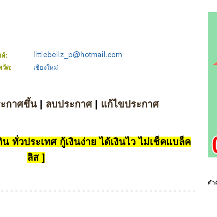
มล์:
หวัด:
เชียงใหม่
ระกาศขึ้น
|
ลบประกาศ
|
แก้ไขประกาศ
น ทั่วประเทศ กู้เงินง่าย ได้เงินไว ไม่เช็คแบล็ค
ลิส ]
คำค