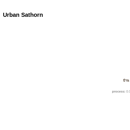
Urban Sathorn
บ้าน
process:
0.