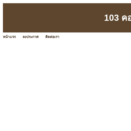
103 คอ
หน้าแรก
ลงประกาศ
ติดต่อเรา