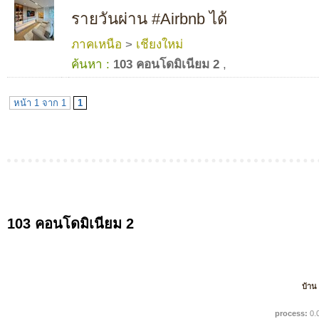
รายวันผ่าน #Airbnb ได้
ภาคเหนือ
>
เชียงใหม่
ค้นหา :
103 คอนโดมิเนียม 2
,
หน้า 1 จาก 1
1
103 คอนโดมิเนียม 2
บ้าน
process:
0.