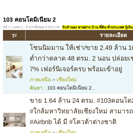
103 คอนโดมิเนียม 2
หน้า 1 แสดง 1 - 8 จากทั้งหมด 8 ประกาศ
รับจำนอง ขายฝาก บ้าน ที่ดิน ทั่วประเทศ กู้เงิน
รายละเอียด
รูป
โซนนิมมาน ให้เช่า/ขาย 2.49 ล้าน
ต่ำกว่าตลาด 48 ตรม. 2 นอน ปล่อยเช่า
7% เฟอร์นิเจอร์ครบ พร้อมเข้าอยู่
ภาคเหนือ
>
เชียงใหม่
ค้นหา :
103 คอนโดมิเนียม 2
,
ขาย 1.64 ล้าน 24 ตรม. #103คอนโ
#ใกล้มหาวิทยาลัยเชียงใหม่ สามารถ
#Airbnb ได้ มี #โควต้าต่างชาติ
ภาคเหนือ
>
เชียงใหม่