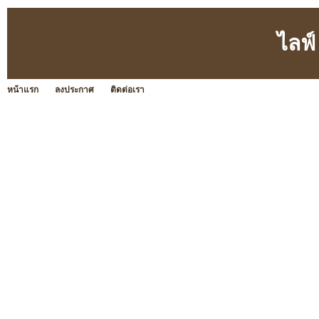
ไลฟ์
หน้าแรก
ลงประกาศ
ติดต่อเรา