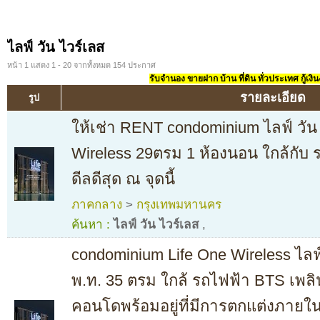
ไลฟ์ วัน ไวร์เลส
หน้า 1 แสดง 1 - 20 จากทั้งหมด 154 ประกาศ
รับจำนอง ขายฝาก บ้าน ที่ดิน ทั่วประเทศ กู้เงิน
รายละเอียด
รูป
ให้เช่า RENT condominium ไลฟ์ วัน 
Wireless 29ตรม 1 ห้องนอน ใกล้กับ 
ดีลดีสุด ณ จุดนี้
ภาคกลาง
>
กรุงเทพมหานคร
ค้นหา :
ไลฟ์ วัน ไวร์เลส
,
condominium Life One Wireless ไลฟ์
พ.ท. 35 ตรม ใกล้ รถไฟฟ้า BTS เพลิ
คอนโดพร้อมอยู่ที่มีการตกแต่งภายในเ