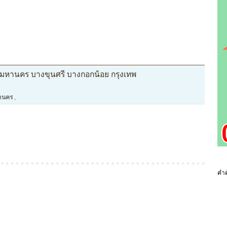
พมหานคร บางขุนศรี บางกอกน้อย กรุงเทพ
หานคร
,
คำค