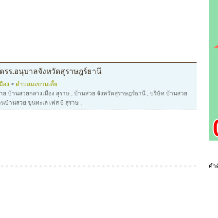
รร.อนุบาลจังหวัดสุราษฎร์ธานี
มือง
>
ตำบลมะขามเตี้ย
าย บ้านสวยกลางเมือง สุราษ
,
บ้านสวย จังหวัดสุราษฎร์ธานี
,
บริษัท บ้านสวย
้านบ้านสวย ขุนทะเล เฟส 6 สุราษ
,
คำค