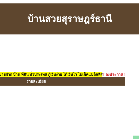
บ้านสวยสุราษฎร์ธานี
ยฝาก บ้าน ที่ดิน ทั่วประเทศ กู้เงินง่าย ได้เงินไว ไม่เช็คแบล็คลิส
[ ลงประกาศ ]
รายละเอียด