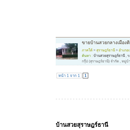
ขายบ้านสวยกลางเมืองติด
ภาคใต้
>
สุราษฎร์ธานี
>
อำเภอเ
ค้นหา :
บ้านสวยสุราษฎร์ธานี
,
ข
กรุ๊ป (สุราษฎร์ธานี) จำกัด
,
หมู่บ
หน้า 1 จาก 1
1
บ้านสวยสุราษฎร์ธานี