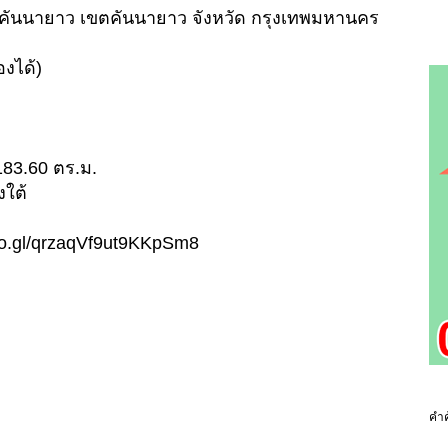
คันนายาว เขตคันนายาว จังหวัด กรุงเทพมหานคร
งได้)
ย 183.60 ตร.ม.
งใต้
.goo.gl/qrzaqVf9ut9KKpSm8
คำค