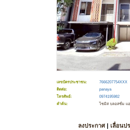
เลขบัตรประชาชน:
7666207754XXX
ติดต่อ:
panaya
โทรศัพย์:
0974195982
คำค้น:
ไซมิส บลอสซั่ม แอ
ลงประกาศ
|
เลื่อนป