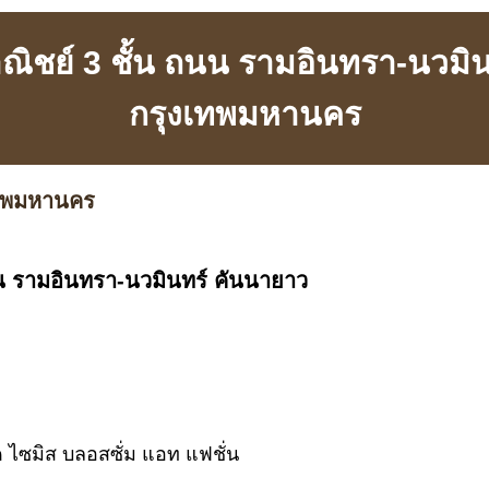
ิชย์ 3 ชั้น ถนน รามอินทรา-นวมิน
กรุงเทพมหานคร
เทพมหานคร
น รามอินทรา-นวมินทร์ คันนายาว
ด ไซมิส บลอสซั่ม แอท แฟชั่น