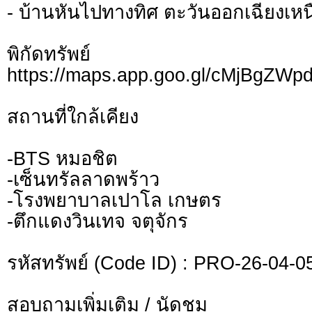
- บ้านหันไปทางทิศ ตะวันออกเฉียงเหน
พิกัดทรั
https://maps.app.goo.gl/cMjBgZWp
สถานที่ใกล้เคียง
-BTS หมอชิต
-เซ็นทรัลลาดพร้าว
-โรงพยาบาลเปาโล เกษตร
-ตึกแดงวินเทจ จตุจักร
รหัสทรัพย์ (Code ID) : PRO-26-04-0
สอบถามเพิ่มเติม / นัดชม