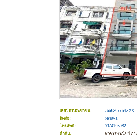
เลขบัตรประชาชน:
7666207754XXX
ติดต่อ:
panaya
โทรศัพย์:
0974195982
คำค้น:
อาคารพาณิชย์ กร