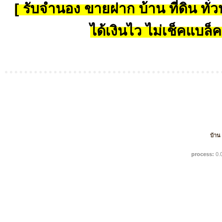
[ รับจำนอง ขายฝาก บ้าน ที่ดิน ทั่วป
ได้เงินไว ไม่เช็คแบล็ค
บ้าน
process:
0.