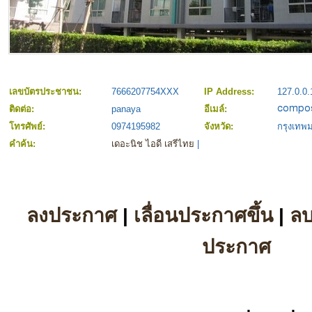
เลขบัตรประชาชน:
7666207754XXX
IP Address:
127.0.0.
ติดต่อ:
panaya
อีเมล์:
โทรศัพย์:
0974195982
จังหวัด:
กรุงเท
คำค้น:
เดอะนิช ไอดี เสรีไทย
|
ลงประกาศ
|
เลื่อนประกาศขึ้น
|
ล
ประกาศ