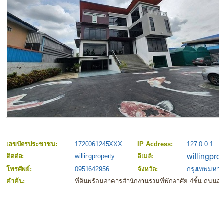
เลขบัตรประชาชน:
1720061245XXX
IP Address:
127.0.0.1
ติดต่อ:
willingproperty
อีเมล์:
โทรศัพย์:
0951642956
จังหวัด:
กรุงเทพมห
คำค้น:
ที่ดินพร้อมอาคารสำนักงานรวมที่พักอาศัย 4ชั้น ถน