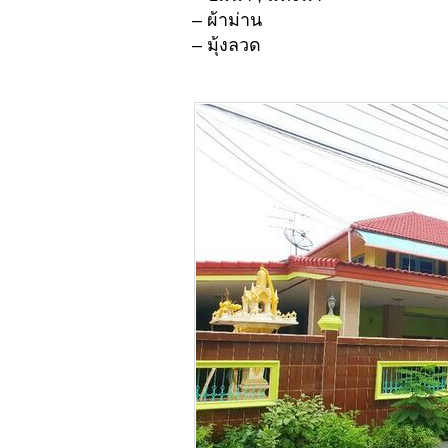
– ผ้าม่าน
– มุ้งลวด