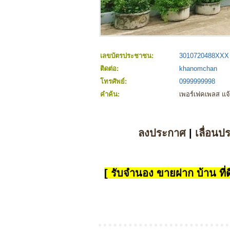
เลขบัตรประชาชน:
3010720488XXX
ติดต่อ:
khanomchan
โทรศัพย์:
0999999998
คำค้น:
เพอร์เฟคเพลส แจ
ลงประกาศ
|
เลื่อนป
[ รับจำนอง ขายฝาก บ้าน ที่ดิ