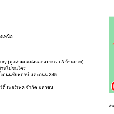
ยงเหนือ
xury (มูลค่าตกแต่งออกแบบกว่า 3 ล้านบาท)
บ้านไม่ชนใคร
ั้งถนนชัยพฤกษ์ และถนน 345
ตี้ เพอร์เฟค จำกัด มหาชน
คำค