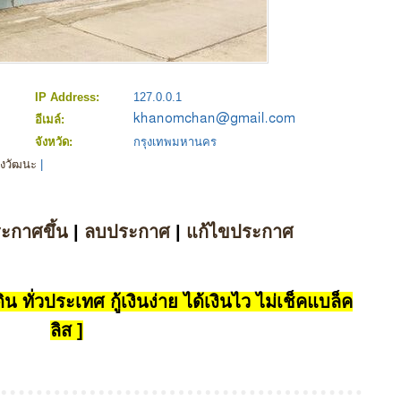
IP Address:
127.0.0.1
อีเมล์:
จังหวัด:
กรุงเทพมหานคร
้งวัฒนะ
|
ระกาศขึ้น
|
ลบประกาศ
|
แก้ไขประกาศ
น ทั่วประเทศ กู้เงินง่าย ได้เงินไว ไม่เช็คแบล็ค
ลิส ]