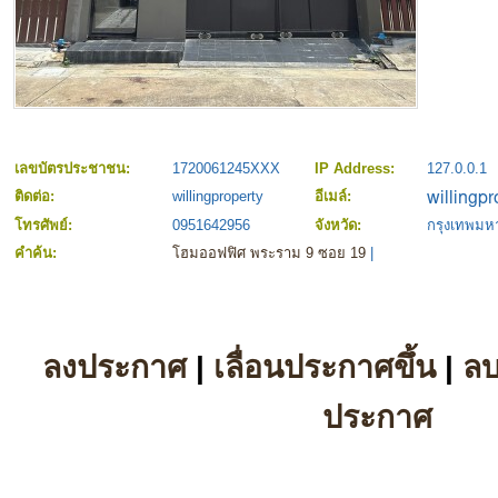
เลขบัตรประชาชน:
1720061245XXX
IP Address:
127.0.0.1
ติดต่อ:
willingproperty
อีเมล์:
โทรศัพย์:
0951642956
จังหวัด:
กรุงเทพม
คำค้น:
โฮมออฟฟิศ พระราม 9 ซอย 19
|
ลงประกาศ
|
เลื่อนประกาศขึ้น
|
ล
ประกาศ