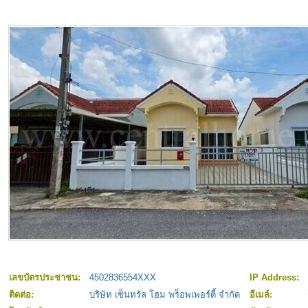
เลขบัตรประชาชน:
4502836554XXX
IP Address:
ติดต่อ:
บริษัท เซ็นทรัล โฮม พร็อพเพอร์ตี้ จำกัด
อีเมล์: