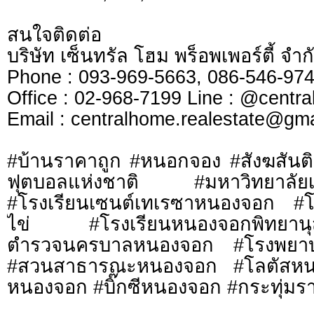
สนใจติดต่อ
บริษัท เซ็นทรัล โฮม พร็อพเพอร์ตี้ จ
Phone : 093-969-5663, 086-546-
Office : 02-968-7199 Line : @cen
​​​​​​​Email :
centralhome.realestate@gma
#บ้านราคาถูก #หนอกจอง #สังฆสันติส
ฟุตบอลแห่งชาติ #มหาวิทยาลัย
#โรงเรียนเซนต์เทเรซาหนองจอก #โ
ไข่ #โรงเรียนหนองจอกพิทยา
ตำรวจนครบาลหนองจอก #โรงพยาบาล
#สวนสาธารณะหนองจอก #โลตัสห
หนองจอก #บิ๊กซีหนองจอก #กระทุ่มร