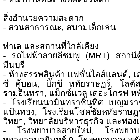
สิ่งอำนวยความสะดวก
- สวนสาธารณะ, สนามเด็กเล่น
ทำเล และสถานที่ใกล้เคียง
- รถไฟฟ้าสายสีชมพู (MRT) สถานีค
มีนบุรี
- ห้างสรรพสินค้า แฟชั่นไอส์แลนด์, 
ซี คู้บอน, บิ๊กซี หทัยราษฏร์, โลตั
รามอินทรา, แม็กซ์แวลู เดอะโกรฟ หท
- โรงเรียนนวมินทราชินูทิศ เบญมราช
แป้นทอง, โรงเรียนโชคชัยหทัยราษฏร
วิทยา, วิทยาลัยบริหารธุรกิจ และท่องเท
- โรงพยาบาลสายใหม่, โรงพยาบ
พยาบาลนวมินทร์ 9, โรงพยาบาลนพร