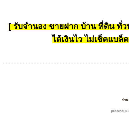
[ รับจำนอง ขายฝาก บ้าน ที่ดิน ทั่วป
ได้เงินไว ไม่เช็คแบล็ค
บ้าน
process:
0.