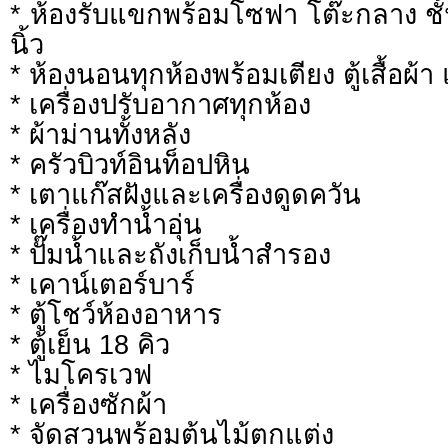
* ห้องรับแขกพร้อมโซฟา โต๊ะกลาง ชั้น
นิ้ว
* ห้องนอนทุกห้องพร้อมเตียง ตู้เสื้อผ
* เครื่องปรับอากาศทุกห้อง
* ผ้าม่านทั้งหลัง
* ครัวบิวท์อินท็อปหิน
* เตาแก๊สฝังและเครื่องดูดควัน
* เครื่องทำน้ำอุ่น
* ปั๊มน้ำและถังเก็บน้ำสำรอง
* เคาน์เตอร์บาร์
* ตู้โชว์ห้องอาหาร
* ตู้เย็น 18 คิว
* ไมโครเวฟ
* เครื่องซักผ้า
* จัดสวนพร้อมต้นไม้ตกแต่ง