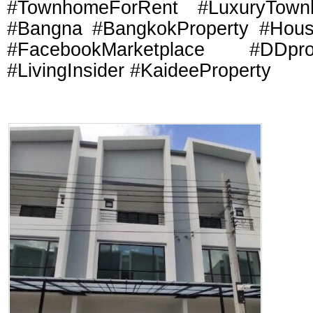
#TownhomeForRent #LuxuryTow
#Bangna #BangkokProperty #Hou
#FacebookMarketplace #DDpro
#LivingInsider #KaideeProperty