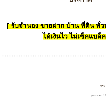
[ รับจำนอง ขายฝาก บ้าน ที่ดิน ทั่วป
ได้เงินไว ไม่เช็คแบล็ค
บ้าน
process:
0.