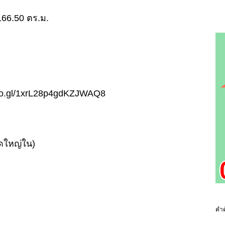
ย 166.50 ตร.ม.
.goo.gl/1xrL28p4gdKZJWAQ8
ดใหญ่ใน)
คำค