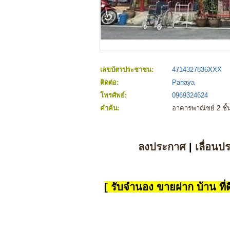
เลขบัตรประชาชน:
4714327836XXX
ติดต่อ:
Panaya
โทรศัพย์:
0969324624
คำค้น:
อาคารพาณิชย์ 2 ชั
ลงประกาศ
|
เลื่อนป
[ รับจำนอง ขายฝาก บ้าน ที่ดิ