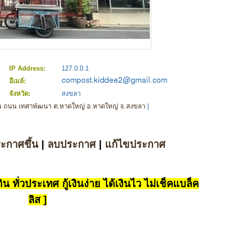
IP Address:
127.0.0.1
อีเมล์:
จังหวัด:
สงขลา
้น ถนน เทศาพัฒนา ต.หาดใหญ่ อ.หาดใหญ่ จ.สงขลา
|
ระกาศขึ้น
|
ลบประกาศ
|
แก้ไขประกาศ
น ทั่วประเทศ กู้เงินง่าย ได้เงินไว ไม่เช็คแบล็ค
ลิส ]