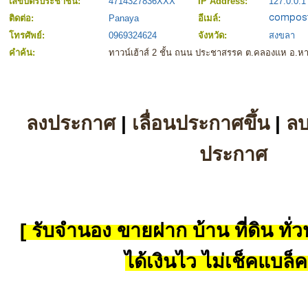
เลขบัตรประชาชน:
4714327836XXX
IP Address:
127.0.0.1
ติดต่อ:
Panaya
อีเมล์:
โทรศัพย์:
0969324624
จังหวัด:
สงขลา
คำค้น:
ทาวน์เฮ้าส์ 2 ชั้น ถนน ประชาสรรค ต.คลองแห อ.ห
ลงประกาศ
|
เลื่อนประกาศขึ้น
|
ล
ประกาศ
[ รับจำนอง ขายฝาก บ้าน ที่ดิน ทั่วป
ได้เงินไว ไม่เช็คแบล็ค