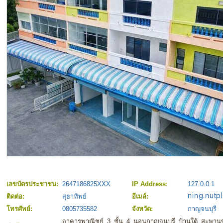
เลขบัตรประชาชน:
2647186825XXX
IP Address:
127.0.0.1
ติดต่อ:
สุธาทิพย์
อีเมล์:
โทรศัพย์:
0805735582
จังหวัด:
กาญจนบุรี
อาคารพาณิชย์ 3 ชั้น 4 นอนกาญจนบุรี บ้านใต้ สะพานข