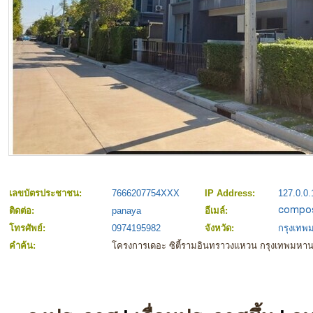
เลขบัตรประชาชน:
7666207754XXX
IP Address:
127.0.0.
ติดต่อ:
panaya
อีเมล์:
โทรศัพย์:
0974195982
จังหวัด:
กรุงเท
คำค้น:
โครงการเดอะ ซิตี้รามอินทราวงแหวน กรุงเทพมหา