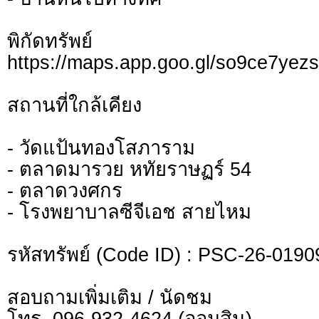
พิกัดทรั
https://maps.app.goo.gl/so9ce7yez
สถานที่ใกล้เคียง
- วัดแป้นทองโสภาราม
- ตลาดมารวย หทัยราษฏร์ 54
- ตลาดวงศกร
- โรงพยาบาลซีจีเอช สายไหม
รหัสทรัพย์ (Code ID) : PSC-26-0190
สอบถามเพิ่มเติม / นัดชม
โทร. 096-932-4624 (ออมสิน)