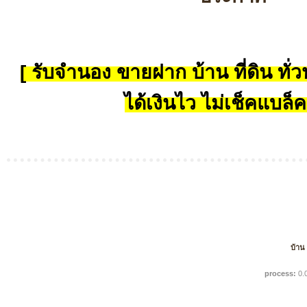
[ รับจำนอง ขายฝาก บ้าน ที่ดิน ทั่วป
ได้เงินไว ไม่เช็คแบล็ค
บ้าน
process:
0.