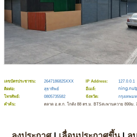
เลขบัตรประชาชน:
2647186825XXX
IP Address:
127.0.0.1
ติดต่อ:
สุธาทิพย์
อีเมล์:
โทรศัพย์:
0805735582
จังหวัด:
กรุงเทพม
คำค้น:
ตลาด อ.ต.ก. โกดัง 88 ตร.ม. BTSสะพานควาย 899ม. อ
ลงประกาศ
|
เลื่อนประกาศขึ้น
|
ล