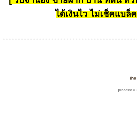
[ รับจำนอง ขายฝาก บ้าน ที่ดิน ทั่วป
ได้เงินไว ไม่เช็คแบล็ค
บ้าน
process:
0.