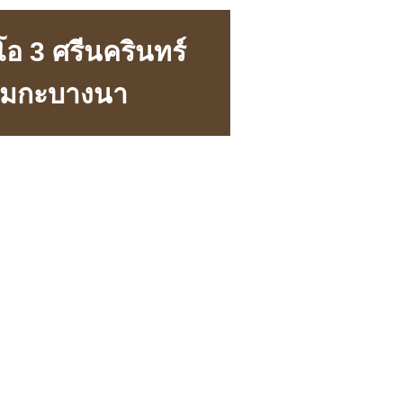
โอ 3 ศรีนครินทร์
้เมกะบางนา