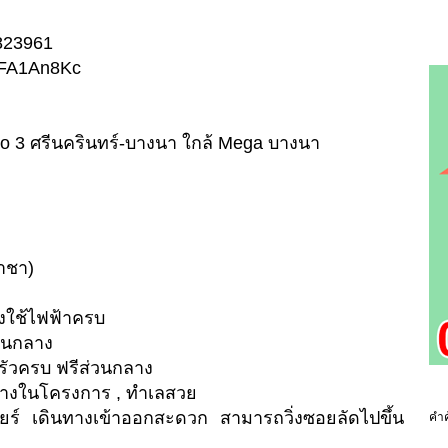
2823961
/3xFA1An8Kc
ggio 3 ศรีนครินทร์-บางนา ใกล้ Mega บางนา
้ำชา)
่องใช้ไฟฟ้าครบ
่วนกลาง
รัวครบ ฟรีส่วนกลาง
ลางในโครงการ , ทำเลสวย
ยร์ เดินทางเข้าออกสะดวก สามารถวิ่งซอยลัดไปขึ้น
คำค