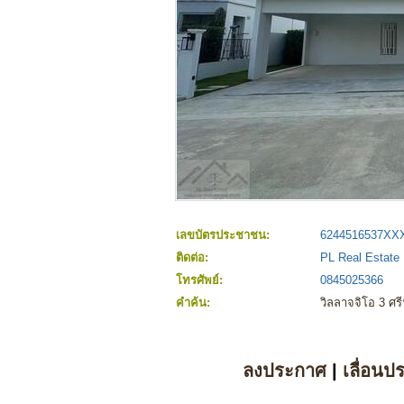
เลขบัตรประชาชน:
6244516537XX
ติดต่อ:
PL Real Estate 
โทรศัพย์:
0845025366
คำค้น:
วิลลาจจิโอ 3 ศร
ลงประกาศ
|
เลื่อนป