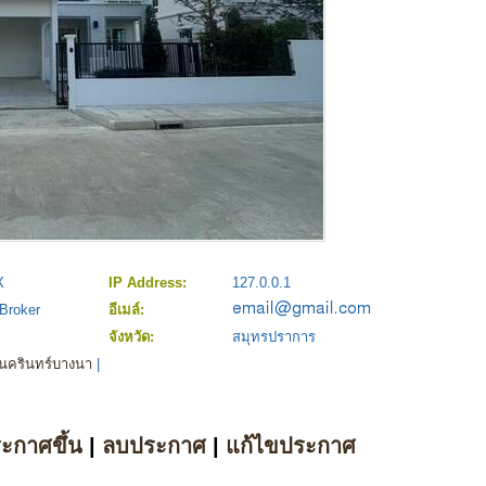
X
IP Address:
127.0.0.1
Broker
อีเมล์:
จังหวัด:
สมุทรปราการ
ีนครินทร์บางนา
|
ระกาศขึ้น
|
ลบประกาศ
|
แก้ไขประกาศ