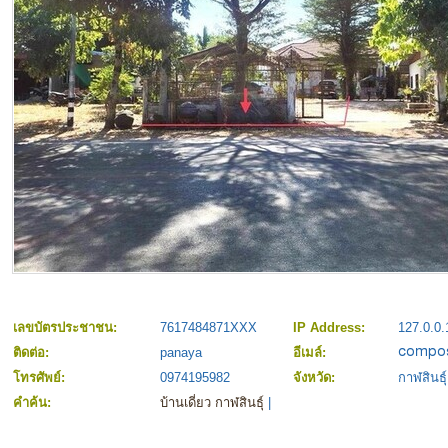
เลขบัตรประชาชน:
7617484871XXX
IP Address:
127.0.0.
ติดต่อ:
panaya
อีเมล์:
โทรศัพย์:
0974195982
จังหวัด:
กาฬสินธุ์
คำค้น:
บ้านเดี่ยว กาฬสินธุ์
|