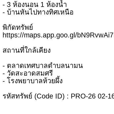
- 3 ห้องนอน 1 ห้องน้ำ
- บ้านหันไปทางทิศเหนือ
พิกัดทรั
https://maps.app.goo.gl/bN9RvwAi7
สถานที่ใกล้เคียง
- ตลาดเทศบาลตำบลนามน
- วัดสะอาดสมศรี
- โรงพยาบาลห้วยผึ้ง
รหัสทรัพย์ (Code ID) : PRO-26 02-1