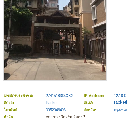
เลขบัตรประชาชน:
2741518365XXX
IP Address:
127.0.0
ติดต่อ:
Racket
อีเมล์:
โทรศัพย์:
0952946493
จังหวัด:
กรุงเท
คำค้น:
กลางกรุง รีสอร์ท รัชดา 7
|