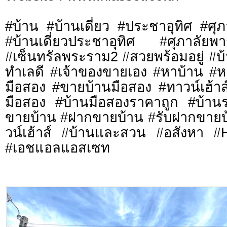
#บ้าน #บ้านเดี่ยว #ประชาอุทิศ #ศุภ
#บ้านเดี่ยวประชาอุทิศ #ศุภาลัยพ
#เซ็นทรัลพระราม2 #สวยพร้อมอยู่ #บ้า
ทำเลดี #เจ้าของขายเอง #หาบ้าน #ห
มือสอง #ขายบ้านมือสอง #ทาวน์เฮ้าส์
มือสอง #บ้านมือสองราคาถูก #บ้าน
ขายบ้าน #ฝากขายบ้าน #รับฝากขายบ
วน์เฮ้าส์ #บ้านเเละสวน #อสังหา 
#เอชแอลแอสเซท