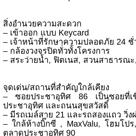
สิ่งอำนวยความสะดวก
– เข้าออก แบบ Keycard
– เจ้าหน้าที่รักษาความปลอดภัย 24 ชั
– กล้องวงจรปิดทั่วทั้งโครงการ
– สระว่ายน้ำ, ฟิตเนส, สวนสาธารณะ,
จุดเด่น/สถานที่สำคัญใกล้เคียง
– ซอยประชาอุทิศ 86 เป็นซอยที่เช
ประชาอุทิศ และถนนสุขสวัสดิ์
– มีรถเมล์สาย 21 และรถสองแถว วิ่
– ใกล้ห้างบิ๊กซี , MaxValu, โฮมโปร, 
ตลาดประชาอุทิศ 90