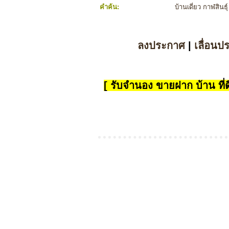
คำค้น:
บ้านเดี่ยว กาฬสินธุ์
ลงประกาศ
|
เลื่อนป
[ รับจำนอง ขายฝาก บ้าน ที่ดิ