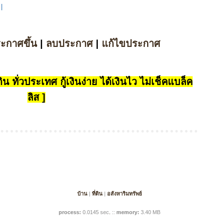
|
ระกาศขึ้น
|
ลบประกาศ
|
แก้ไขประกาศ
น ทั่วประเทศ กู้เงินง่าย ได้เงินไว ไม่เช็คแบล็ค
ลิส ]
บ้าน
|
ที่ดิน
|
อสังหาริมทรัพย์
process:
0.0145 sec
.
::
memory:
3.40 MB