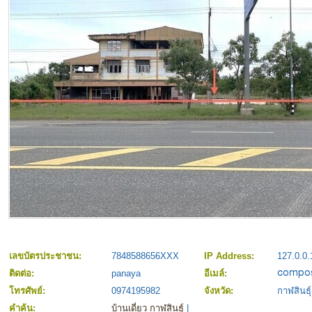
เลขบัตรประชาชน:
7848588656XXX
IP Address:
127.0.0.
ติดต่อ:
panaya
อีเมล์:
โทรศัพย์:
0974195982
จังหวัด:
กาฬสินธุ์
คำค้น:
บ้านเดี่ยว กาฬสินธุ์
|