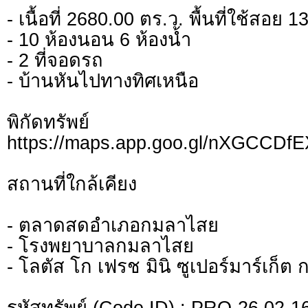
- เนื้อที่ 2680.00 ตร.ว. พื้นที่ใช้สอย 
- 10 ห้องนอน 6 ห้องน้ำ
- 2 ที่จอดรถ
- บ้านหันไปทางทิศเหนือ
พิกัดทรั
https://maps.app.goo.gl/nXGCCD
สถานที่ใกล้เคียง
- ตลาดสดอำเภอกมลาไสย
- โรงพยาบาลกมลาไสย
- โลตัส โก เฟรช มินิ ซูเปอร์มาร์เก็
รหัสทรัพย์ (Code ID) : PRO-26 02-1