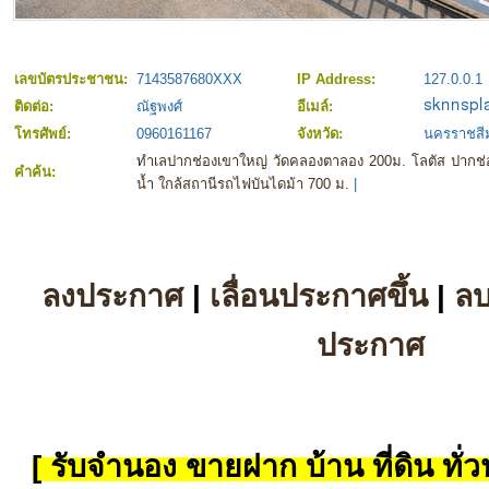
เลขบัตรประชาชน:
7143587680XXX
IP Address:
127.0.0.1
ติดต่อ:
ณัฐพงศ์
อีเมล์:
โทรศัพย์:
0960161167
จังหวัด:
นครราชสี
ทำเลปากช่องเขาใหญ่ วัดคลองตาลอง 200ม. โลตัส ปากช่อ
คำค้น:
น้ำ ใกล้สถานีรถไฟบันไดม้า 700 ม.
|
ลงประกาศ
|
เลื่อนประกาศขึ้น
|
ล
ประกาศ
[ รับจำนอง ขายฝาก บ้าน ที่ดิน ทั่วป