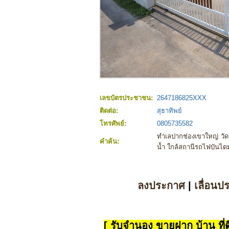
เลขบัตรประชาชน:
2647186825XXX
ติดต่อ:
สุธาทิพย์
โทรศัพย์:
0805735582
ทำเลปากช่องเขาใหญ่ วั
คำค้น:
น้ำ ใกล้สถานีรถไฟบันไดม
ลงประกาศ
|
เลื่อนป
[ รับจำนอง ขายฝาก บ้าน ที่ดิ