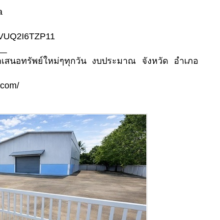
a
5CVUQ2I6TZP11
__
นำเสนอทรัพย์ใหม่ๆทุกวัน งบประมาณ จังหวัด อำเภอ
.com/