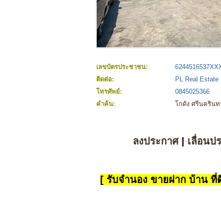
เลขบัตรประชาชน:
6244516537XX
ติดต่อ:
PL Real Estate 
โทรศัพย์:
0845025366
คำค้น:
โกดัง ศรีนคริน
ลงประกาศ
|
เลื่อนป
[ รับจำนอง ขายฝาก บ้าน ที่ดิ