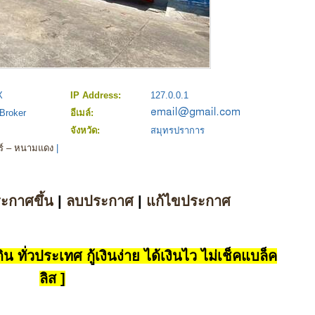
X
IP Address:
127.0.0.1
Broker
อีเมล์:
จังหวัด:
สมุทรปราการ
ทร์ – หนามแดง
|
ระกาศขึ้น
|
ลบประกาศ
|
แก้ไขประกาศ
น ทั่วประเทศ กู้เงินง่าย ได้เงินไว ไม่เช็คแบล็ค
ลิส ]