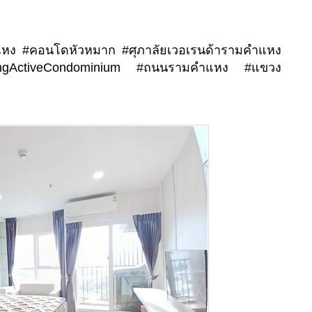
หง #คอนโดหัวหมาก #ศุภาลัยเวอเรนด้ารามคำแหง
engActiveCondominium #ถนนรามคำแหง #แขวง