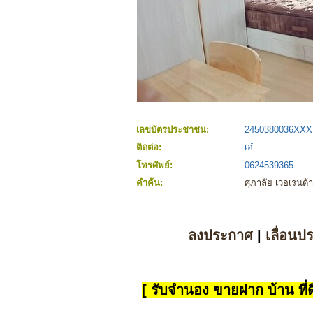
เลขบัตรประชาชน:
2450380036XXX
ติดต่อ:
เอ๋
โทรศัพย์:
0624539365
คำค้น:
ศุภาลัย เวอเรนด
ลงประกาศ
|
เลื่อนป
[ รับจำนอง ขายฝาก บ้าน ที่ดิ