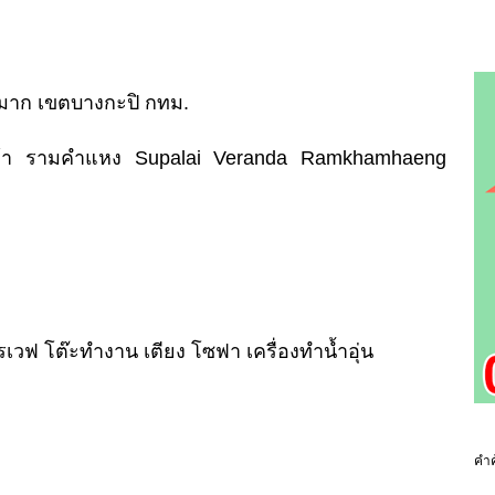
หมาก เขตบางกะปิ กทม.
รนด้า รามคำแหง Supalai Veranda Ramkhamhaeng
มโครเวฟ โต๊ะทำงาน เตียง โซฟา เครื่องทำน้ำอุ่น
คำค