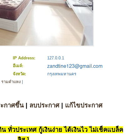
IP Address:
127.0.0.1
อีเมล์:
จังหวัด:
กรุงเทพมหานคร
้า รามคำแหง
|
ระกาศขึ้น
|
ลบประกาศ
|
แก้ไขประกาศ
น ทั่วประเทศ กู้เงินง่าย ได้เงินไว ไม่เช็คแบล็ค
ลิส ]