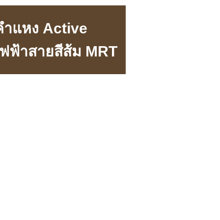
คำแหง Active
ฟฟ้าสายสีส้ม MRT