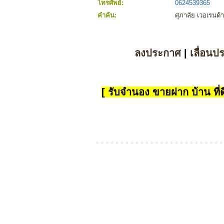
โทรศัพย์:
0624539365
คำค้น:
ศุภาลัย เวอเรนด
ลงประกาศ
|
เลื่อนป
[ รับจำนอง ขายฝาก บ้าน ที่ดิ