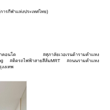
(การกีฬาแห่งประเทศไทย)
คอนโด #ศุภาลัยเวอเรนด้ารามคำแหง
eng #ติดรถไฟฟ้าสายสีส้มMRT #ถนนรามคำแหง
รุงงเทพ