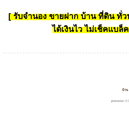
[ รับจำนอง ขายฝาก บ้าน ที่ดิน ทั่วป
ได้เงินไว ไม่เช็คแบล็ค
บ้าน
process:
0.