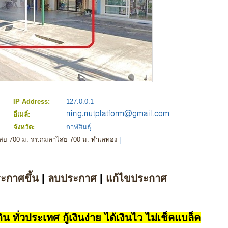
IP Address:
127.0.0.1
อีเมล์:
จังหวัด:
กาฬสินธุ์
ไสย 700 ม. รร.กมลาไสย 700 ม. ทำเลทอง
|
ระกาศขึ้น
|
ลบประกาศ
|
แก้ไขประกาศ
น ทั่วประเทศ กู้เงินง่าย ได้เงินไว ไม่เช็คแบล็ค