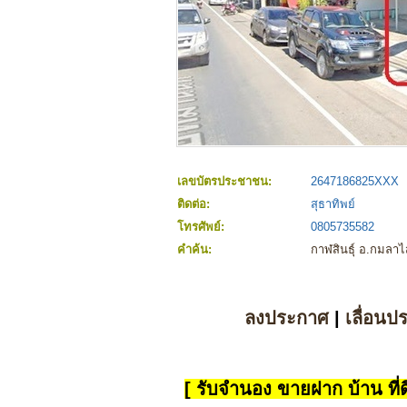
เลขบัตรประชาชน:
2647186825XXX
ติดต่อ:
สุธาทิพย์
โทรศัพย์:
0805735582
คำค้น:
กาฬสินธุ์ อ.กมลา
ลงประกาศ
|
เลื่อนป
[ รับจำนอง ขายฝาก บ้าน ที่ดิ