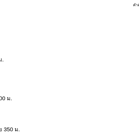
คำค
ม.
00 ม.
 350 ม.