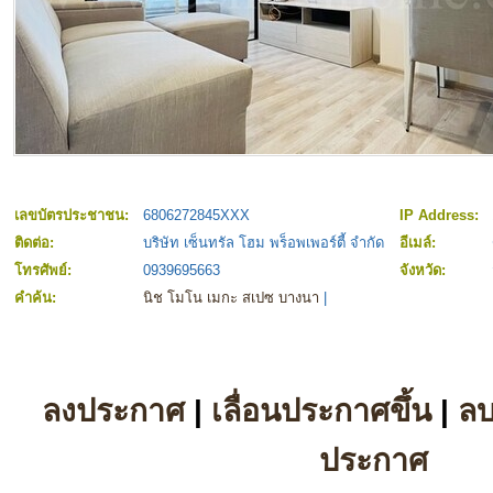
เลขบัตรประชาชน:
6806272845XXX
IP Address:
ติดต่อ:
บริษัท เซ็นทรัล โฮม พร็อพเพอร์ตี้ จำกัด
อีเมล์:
โทรศัพย์:
0939695663
จังหวัด:
คำค้น:
นิช โมโน เมกะ สเปซ บางนา
|
ลงประกาศ
|
เลื่อนประกาศขึ้น
|
ล
ประกาศ