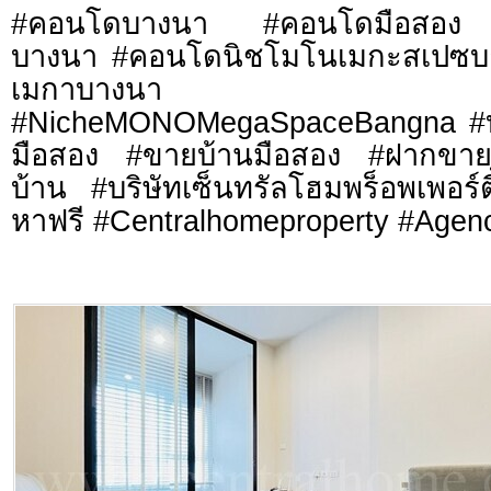
#คอนโดบางนา #คอนโดมือสอง 
บางนา #คอนโดนิชโมโนเมกะสเปซบ
เมกาบางนา #บ้
#NicheMONOMegaSpaceBangna #บ้
มือสอง #ขายบ้านมือสอง #ฝากขาย
บ้าน #บริษัทเซ็นทรัลโฮมพร็อพเพอร์
หาฟรี #Centralhomeproperty #Agenc