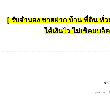
[ รับจำนอง ขายฝาก บ้าน ที่ดิน ทั่วป
ได้เงินไว ไม่เช็คแบล็ค
บ้าน
process:
0.