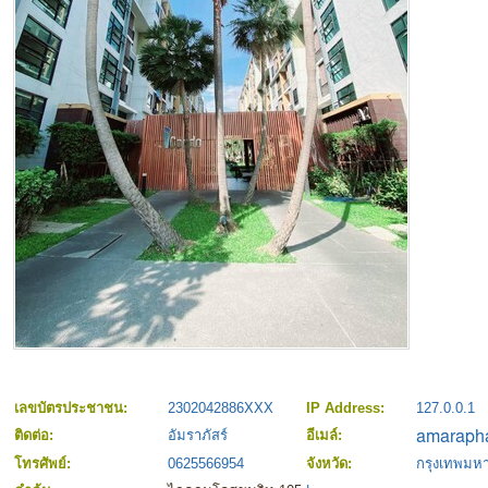
เลขบัตรประชาชน:
2302042886XXX
IP Address:
127.0.0.1
ติดต่อ:
อัมราภัสร์
อีเมล์:
โทรศัพย์:
0625566954
จังหวัด:
กรุงเทพมห