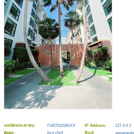
เลขบัตรประชาชน:
7140701158XXX
IP Address:
127.0.0.1
ติดต่อ:
อัมราภัสร์
อีเมล์: