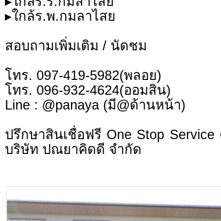
▸ใกล้ร.ร.กมลาไสย
▸ใกล้ร.พ.กมลาไสย
สอบถามเพิ่มเติม / นัดชม
โทร. 097-419-5982(พลอย)
โทร. 096-932-4624(ออมสิน)
Line : @panaya (มี@ด้านหน้า)
ปรึกษาสินเชื่อฟรี One Stop Service 
บริษัท ปณยาคิดดี จำกัด