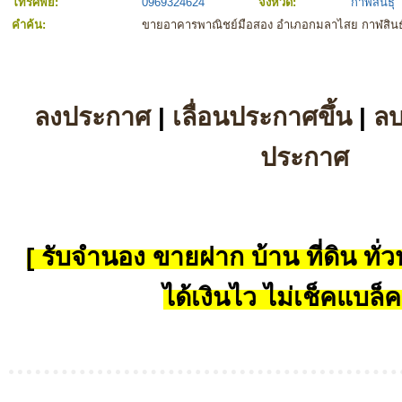
โทรศัพย์:
0969324624
จังหวัด:
กาฬสินธุ์
คำค้น:
ขายอาคารพาณิชย์มือสอง อำเภอกมลาไสย กาฬสินธุ
ลงประกาศ
|
เลื่อนประกาศขึ้น
|
ล
ประกาศ
[ รับจำนอง ขายฝาก บ้าน ที่ดิน ทั่วป
ได้เงินไว ไม่เช็คแบล็ค