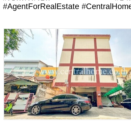
#AgentForRealEstate #CentralHom