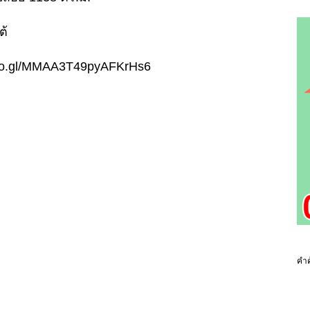
ต้
p.goo.gl/MMAA3T49pyAFKrHs6
คำค