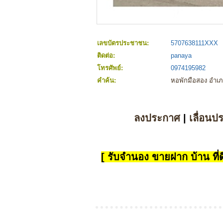
เลขบัตรประชาชน:
5707638111XXX
ติดต่อ:
panaya
โทรศัพย์:
0974195982
คำค้น:
หอพักมือสอง อำเภอเ
ลงประกาศ
|
เลื่อนป
[ รับจำนอง ขายฝาก บ้าน ที่ดิ