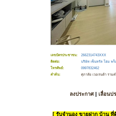
เลขบัตรประชาชน:
2662314743XXX
ติดต่อ:
บริษัท เซ็นทรัล โฮม พร็อ
โทรศัพย์:
0997832462
คำค้น:
ศุภาลัย เวอเรนด้า ราม
ลงประกาศ
|
เลื่อนป
[ รับจำนอง ขายฝาก บ้าน ที่ดิ