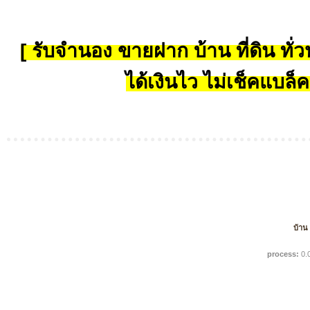
[ รับจำนอง ขายฝาก บ้าน ที่ดิน ทั่วป
ได้เงินไว ไม่เช็คแบล็ค
บ้าน
process:
0.