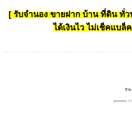
[ รับจำนอง ขายฝาก บ้าน ที่ดิน ทั่วป
ได้เงินไว ไม่เช็คแบล็ค
บ้าน
process:
0.