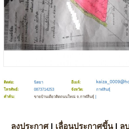
ติดต่อ:
นิตยา
อีเมล์:
โทรศัพย์:
0873714253
จังหวัด:
กาฬสินธุ์
คำค้น:
ขายบ้านเดียวติดถนนใหณ่ จ.กาฬสีนธุ์
|
ลงประกาศ
|
เลื่อนประกาศขึ้น
|
ล